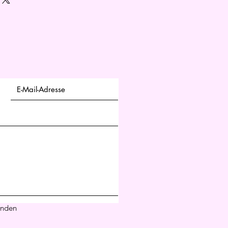
trauen deiner Kunden zu gewinnen.
 Versandregelungen sind rechtlich 
ine gute Möglichkeit, das 
nden zu gewinnen.
nden