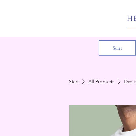
Start
Start
All Products
Das i