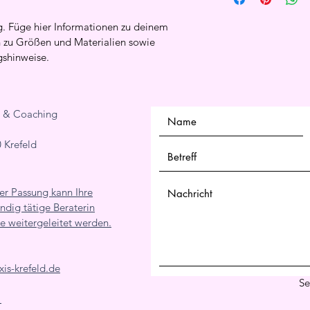
Möglichkeit, das Ver
Versandkosten. Klare
g. Füge hier Informationen zu deinem 
vorgeschrieben und e
en zu Größen und Materialien sowie 
Vertrauen deiner Ku
gshinweise.
ie & Coaching
 Krefeld
her Passung kann Ihre
ndig tätige Beraterin
e weitergeleitet werden.
is-krefeld.de
Se
1