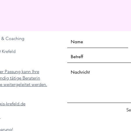
ie & Coaching
 Krefeld
her Passung kann Ihre
ndig tätige Beraterin
e weitergeleitet werden.
is-krefeld.de
Se
1
barung!